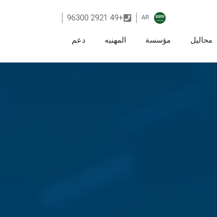
+49 2921 96300
AR
محاليل
مؤسسة
المهنيه
دعم