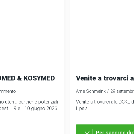
 COMED & KOSYMED
Venite a trovarci 
ommento
Arne Schmeink
29 settemb
utenti, partner e potenziali
Venite a trovarci alla DGKL 
oest. Il 9 e il 10 giugno 2026
Lipsia.
Per saperne di 