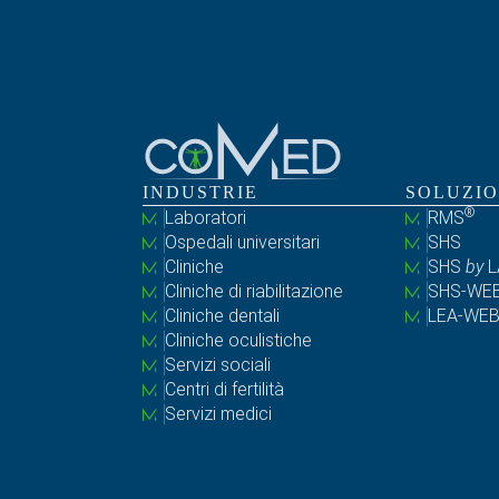
INDUSTRIE
SOLUZIO
®
Laboratori
RMS
Ospedali universitari
SHS
Cliniche
SHS
by
L
Cliniche di riabilitazione
SHS-WE
Cliniche dentali
LEA-WE
Cliniche oculistiche
Servizi sociali
Centri di fertilità
Servizi medici