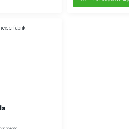
la
commento