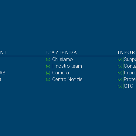
NI
L'AZIENDA
INFOR
Chi siamo
Supp
Il nostro team
Conta
AB
Carriera
Impro
B
Centro Notizie
Prote
B
GTC