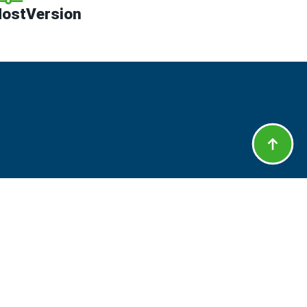
ostVersion
MAZIONI SU
orto
ttateci
nta
zione dei dati