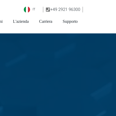
+49 2921 96300
IT
ni
L'azienda
Carriera
Supporto