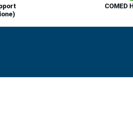
pport
COMED H
ione)
NI
L'AZIENDA
INFOR
Chi siamo
Supp
Il nostro team
Conta
AB
Carriera
Impro
B
Centro Notizie
Prote
B
GTC