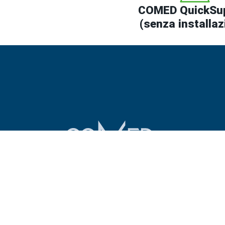
COMED QuickSu
(senza installaz
INDUSTRIE
SOLUZIO
®
Laboratori
RMS
Ospedali universitari
SHS
Cliniche
SHS
by
L
Cliniche di riabilitazione
SHS-WE
Cliniche dentali
LEA-WE
Cliniche oculistiche