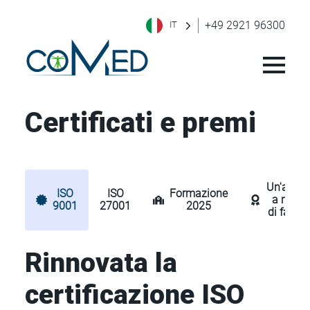
+49 2921 96300
IT
Certificati e premi
Un'azien
ISO
ISO
Formazione
a misur
9001
27001
2025
di famigl
Rinnovata la
certificazione ISO