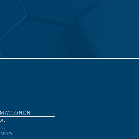
RMATIONEN
rt
kt
essum