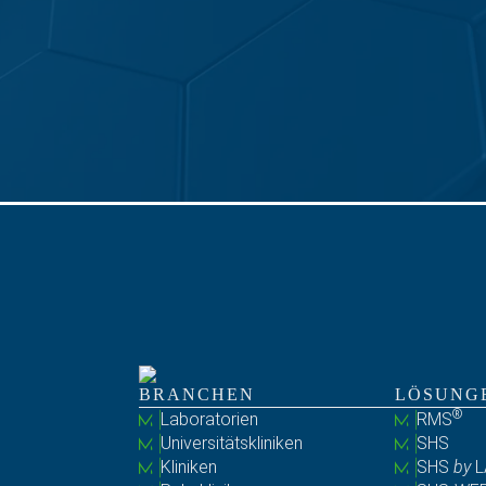
BRANCHEN
LÖSUNG
®
Laboratorien
RMS
Universitätskliniken
SHS
Kliniken
SHS
by
L