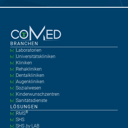
BRANCHEN
Laboratorien
Universitätskliniken
Kliniken
Rehakliniken
Dentalkliniken
Augenkliniken
Sozialwesen
Kinderwunschzentren
Sanitätsdienste
LÖSUNGEN
®
RMS
SHS
SHS
by
LAB