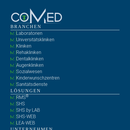
BRANCHEN
Laboratorien
Universitätskliniken
Kliniken
Rehakliniken
Dentalkliniken
Augenkliniken
Sozialwesen
Kinderwunschzentren
Sanitätsdienste
LÖSUNGEN
®
RMS
SHS
SHS
by
LAB
SHS-WEB
LEA-WEB
UNTERNEHMEN