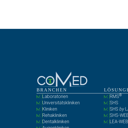
BRANCHEN
LÖSUNG
®
Laboratorien
RMS
Universitätskliniken
SHS
Kliniken
SHS
by
L
Rehakliniken
SHS-WE
Dentalkliniken
LEA-WE
Augenkliniken