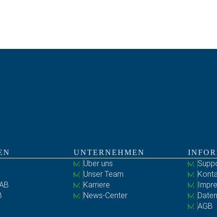
EN
UNTERNEHMEN
INFO
Über uns
Suppo
Unser Team
Konta
AB
Karriere
Impr
B
News-Center
Daten
B
AGB